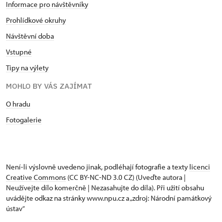
Informace pro návštěvníky
Prohlídkové okruhy
Návštěvní doba
Vstupné
Tipy na výlety
MOHLO BY VÁS ZAJÍMAT
O hradu
Fotogalerie
Není-li výslovně uvedeno jinak, podléhají fotografie a texty
licenci
Creative Commons
(CC BY-NC-ND 3.0 CZ) (Uveďte autora |
Neužívejte dílo komerčně | Nezasahujte do díla). Při užití obsahu
uvádějte odkaz na stránky www.npu.cz a „zdroj: Národní památkový
ústav“