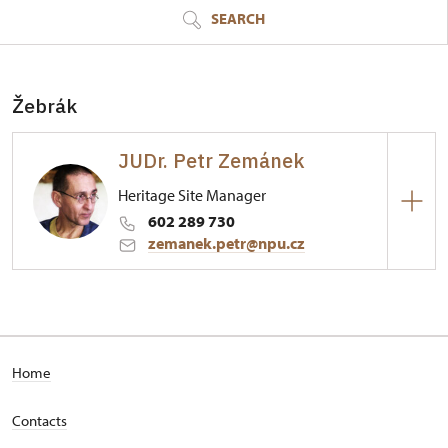
SEARCH
Žebrák
JUDr. Petr Zemánek
Heritage Site Manager
602 289 730
zemanek.petr@npu.cz
Hrad Točník
1/, Točník 1
Home
Contacts