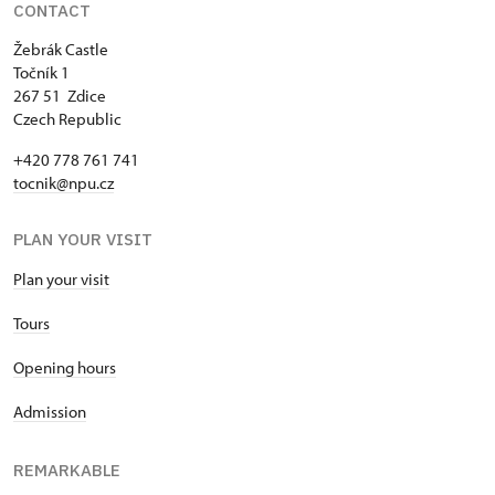
CONTACT
Žebrák Castle
Točník 1
267 51 Zdice
Czech Republic
+420 778 761 741
tocnik@npu.cz
PLAN YOUR VISIT
Plan your visit
Tours
Opening hours
Admission
REMARKABLE