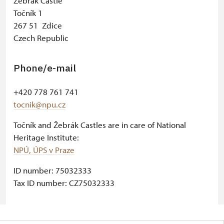
Žebrák Castle
Točník 1
267 51 Zdice
Czech Republic
Phone/e-mail
+420 778 761 741
tocnik@npu.cz
Točník and Žebrák Castles are in care of National
Heritage Institute:
NPÚ, ÚPS v Praze
ID number: 75032333
Tax ID number: CZ75032333
© Seznam.cz a.s. a další