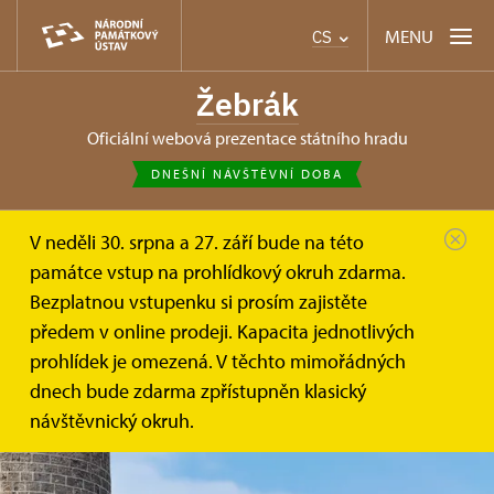
MENU
CS
Žebrák
oficiální webová prezentace státního hradu
DNEŠNÍ NÁVŠTĚVNÍ DOBA
V neděli 30. srpna a 27. září bude na této
památce vstup na prohlídkový okruh zdarma.
Bezplatnou vstupenku si prosím zajistěte
předem v online prodeji. Kapacita jednotlivých
prohlídek je omezená. V těchto mimořádných
dnech bude zdarma zpřístupněn klasický
návštěvnický okruh.