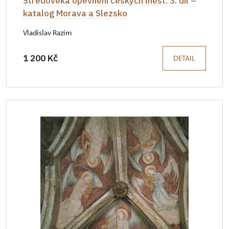
Středověká opevnění českých měst. 3. díl –
katalog Morava a Slezsko
Vladislav Razím
1 200 Kč
DETAIL