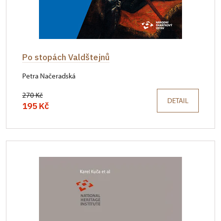
Po stopách Valdštejnů
Petra Načeradská
270 Kč
DETAIL
195 Kč