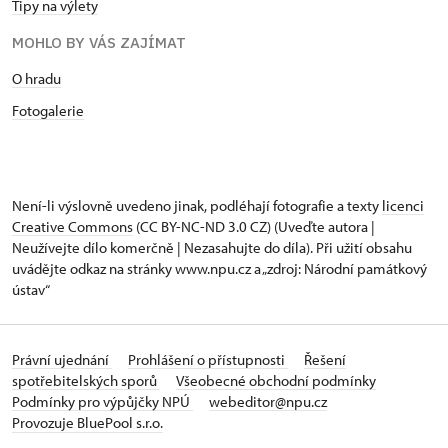
Tipy na výlety
MOHLO BY VÁS ZAJÍMAT
O hradu
Fotogalerie
Není-li výslovně uvedeno jinak, podléhají fotografie a texty
licenci
Creative Commons
(CC BY-NC-ND 3.0 CZ) (Uveďte autora |
Neužívejte dílo komerčně | Nezasahujte do díla). Při užití obsahu
uvádějte odkaz na stránky www.npu.cz a „zdroj: Národní památkový
ústav“
Právní ujednání
Prohlášení o přístupnosti
Řešení
spotřebitelských sporů
Všeobecné obchodní podmínky
Podmínky pro výpůjčky NPÚ
webeditor@npu.cz
Provozuje BluePool s.r.o.