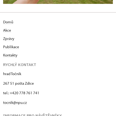
Domů
Akce
Zprávy
Publikace
Kontakty
RYCHLÝ KONTAKT
hrad Točník
267 51 pošta Zdice
tel.: +420 778 761 741
tocnik@npu.cz
INFORMACE PRO NÁVŠTĚVNÍKY