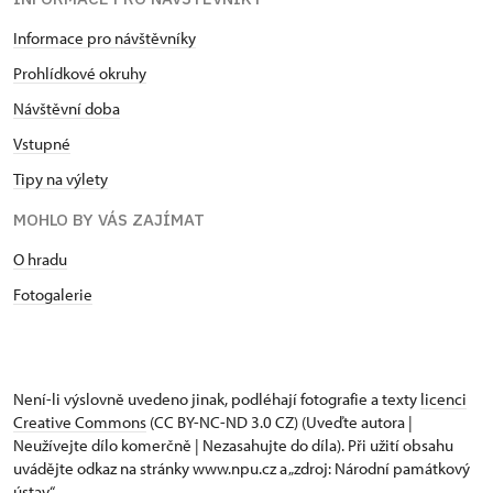
Informace pro návštěvníky
Prohlídkové okruhy
Návštěvní doba
Vstupné
Tipy na výlety
MOHLO BY VÁS ZAJÍMAT
O hradu
Fotogalerie
Není-li výslovně uvedeno jinak, podléhají fotografie a texty
licenci
Creative Commons
(CC BY-NC-ND 3.0 CZ) (Uveďte autora |
Neužívejte dílo komerčně | Nezasahujte do díla). Při užití obsahu
uvádějte odkaz na stránky www.npu.cz a „zdroj: Národní památkový
ústav“